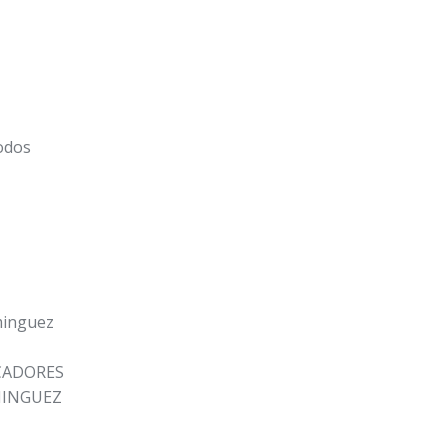
odos
minguez
CADORES
MINGUEZ