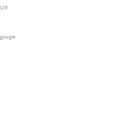
023!
 google