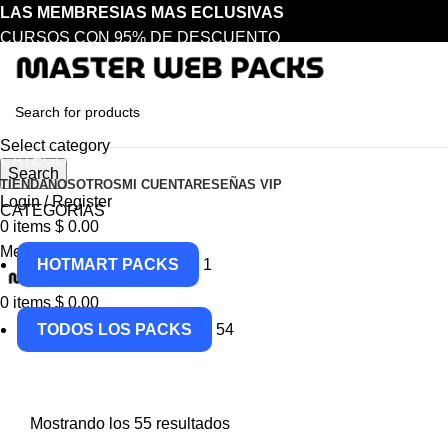
LAS MEMBRESIAS MAS ECLUSIVAS
CURSOS CON 95% DE DESCUENTO
Select category
CATEGORIAS
Search
TIENDA
NOSOTROS
MI CUENTA
RESEÑAS VIP
Login / Register
CATEGORIAS
0
items
$
0.00
Menu
HOTMART PACKS
1
0
items
$
0.00
TODOS LOS PACKS
54
Mostrando los 55 resultados