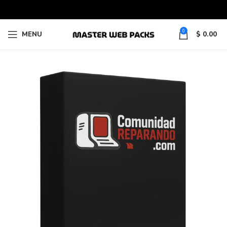
0
MENU
$
0.00
-94%