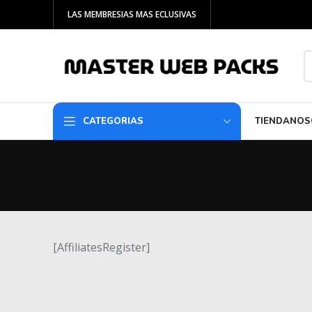
LAS MEMBRESIAS MAS ECLUSIVAS
CATEGORIAS
TIENDA
NOS
[AffiliatesRegister]